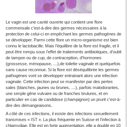
Le vagin est une cavité ouverte qui contient une flore
commensale c’est-à-dire des germes nécessaires à la
protection de celui-ci en empêchant les germes pathogènes de
se développer. Parmi cette flore un micro-organisme est bien
connu le lactobacille. Mais l’équilibre de la flore est fragile, et il
peut être rompu sous l’effet de traitements antibiotiques, d’oubli
de tampon ou de cup, de contraception, d’hormones
(grossesse, ménopause, …),de toilette vaginale et quelquefois
sans cause reconnue. Si la flore est déséquilibrée les germes
pathogènes vont se développer entrainant alors une infection
vaginale. Cette infection peut se manifester par des pertes
sales (blanches, jaunes ou brunes, …), parfois malodorantes,
une simple gêne vulvaire ou de franches brulures, et en
particulier en cas de candidose (champignon) un prurit c’est-à-
dire des démangeaisons.
A côté de ces infections, il existe des infections sexuellement
transmises « IST ». La plus fréquente en Suisse et l’infection à
chlamydiae. Elle est en forte augmentation, elle a doublé en 10