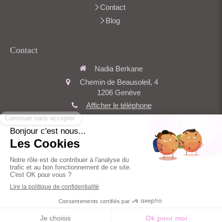
Contact
Blog
Contact
Nadia Berkane
Chemin de Beausoleil, 4
1206
Genève
Afficher le téléphone
secretariat.berkane@amge.ch
Du
Lundi
au
Vendredi
de
9h
à
17h
Plan du site
Mentions légales
Création et référencement du site par Simplébo