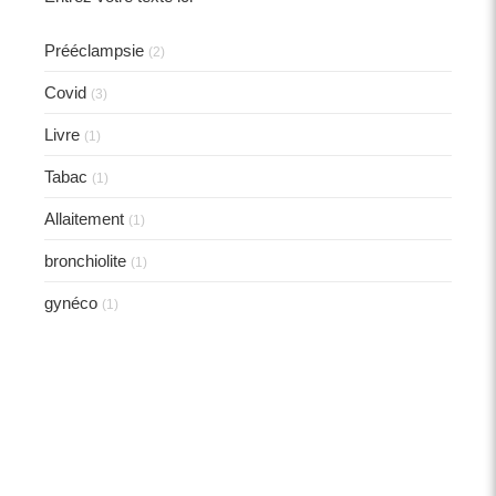
Prééclampsie
(2)
Covid
(3)
Livre
(1)
Tabac
(1)
Allaitement
(1)
bronchiolite
(1)
gynéco
(1)