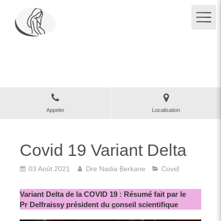
Clinique des Grangettes
Gynécologue obstétricien à Paris 5
Appeler
Localisation
Covid 19 Variant Delta
03 Août 2021
Dre Nadia Berkane
Covid
Variant Delta de la COVID 19 : Résumé fait par le
Pr Delfraissy président du
c
onseil scientifique