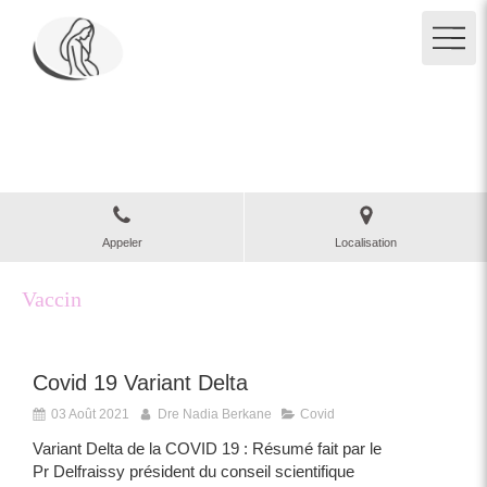
Clinique des Grangettes
Gynécologue obstétricien à Paris 5
Appeler
Localisation
Vaccin
Covid 19 Variant Delta
03 Août 2021
Dre Nadia Berkane
Covid
Variant Delta de la COVID 19 : Résumé fait par le
Pr Delfraissy président du conseil scientifique