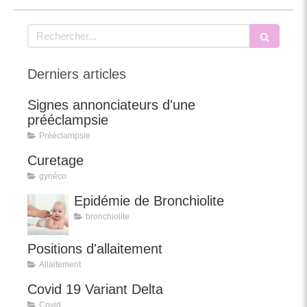
Rechercher
Derniers articles
Signes annonciateurs d'une
prééclampsie
Prééclampsie
Curetage
gynéco
Epidémie de Bronchiolite
bronchiolite
Positions d'allaitement
Allaitement
Covid 19 Variant Delta
Covid