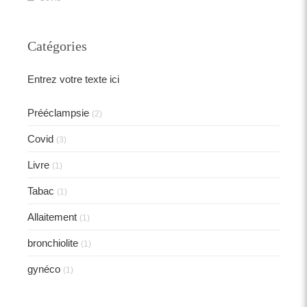
Catégories
Entrez votre texte ici
Prééclampsie
(2)
Covid
(3)
Livre
(1)
Tabac
(1)
Allaitement
(1)
bronchiolite
(1)
gynéco
(1)