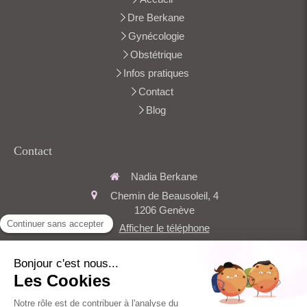
Dre Berkane
Gynécologie
Obstétrique
Infos pratiques
Contact
Blog
Contact
Nadia Berkane
Chemin de Beausoleil, 4
1206
Genève
Afficher le téléphone
secretariat.berkane@amge.ch
Du
Lundi
au
Vendredi
de
9h
à
17h