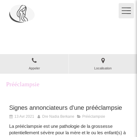
Clinique des Grangettes
Gynécologue obstétricien à Paris 5
Appeler
Localisation
Prééclampsie
Signes annonciateurs d'une prééclampsie
13 Avr 2021
Dre Nadia Berkane
Prééclampsie
La prééclampsie est une pathologie de la grossesse
potentiellement sévère pour la mère et le ou les enfant(s) à