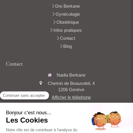
Dre Berkane
Gynécologie
Obstétrique
Infos pratiques
Contact
Blog
Contact
Nadia Berkane
Chemin de Beausoleil, 4
1206
Genève
Afficher le téléphone
secretariat.berkane@amge.ch
Du
Lundi
au
Vendredi
de
9h
à
17h