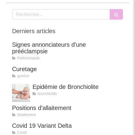
Rechercher
Derniers articles
Signes annonciateurs d'une
prééclampsie
Prééclampsie
Curetage
gynéco
Epidémie de Bronchiolite
bronchiolite
Positions d'allaitement
Allaitement
Covid 19 Variant Delta
Covid