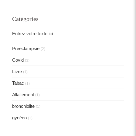
Catégories
Entrez votre texte ici
Prééclampsie
(2)
Covid
(3)
Livre
(1)
Tabac
(1)
Allaitement
(1)
bronchiolite
(1)
gynéco
(1)